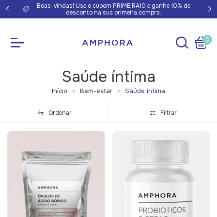
 Região
Boas-vindas! Use o cupom PRIMEIRA10 e ganhe 10% de
desconto na sua primeira compra.
0
Saúde íntima
Início
Bem-estar
Saúde íntima
Ordenar
Filtrar