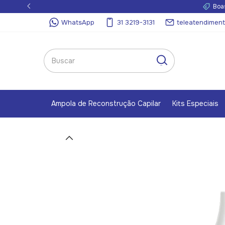
Boa
WhatsApp
31 3219-3131
teleatendimen
Ampola de Reconstrução Capilar
Kits Especiais