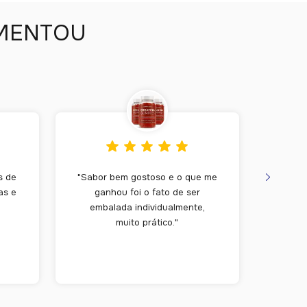
IMENTOU
s de
"Sabor bem gostoso e o que me
"O ca
as e
ganhou foi o fato de ser
ele: m
embalada individualmente,
muito prático."