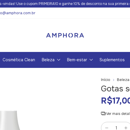
s-vindas! Use o cupom PRIMEIRA10 e ganhe 10% de desconto na sua primeira
to@amphora.com.br
Cosmética Clean
Beleza
Bem-estar
Suplementos
Início
Beleza
Gotas 
R$17,0
Ver mais deta