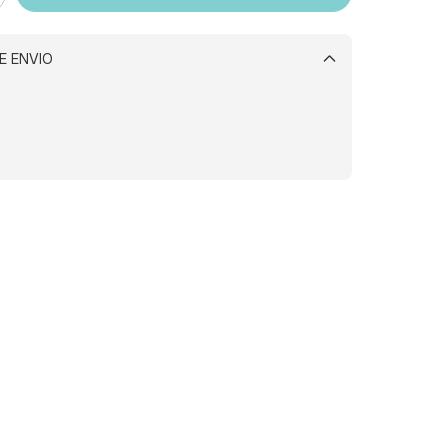
E ENVIO
Alterar CEP
CALCULAR