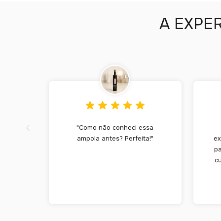
A EXPE
"Como não conheci essa
ampola antes? Perfeita!"
ex
pa
cu