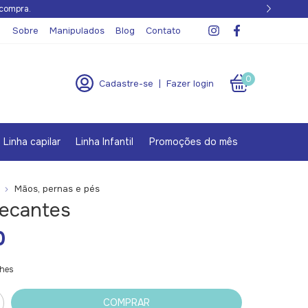
 compra.
Sobre
Manipulados
Blog
Contato
0
Cadastre-se
|
Fazer login
Linha capilar
Linha Infantil
Promoções do mês
Mãos, pernas e pés
secantes
0
lhes